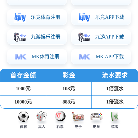
首页
/
体育焦点
/ 正文
2026-06-06 15:00
70 次阅读
从19岁天空少年到数据王8号：2025-26英
超常规赛最佳阵容
随着2025-26赛季英超常规赛大幕落下，万众瞩目的
年度最佳阵容正式揭晓。本届阵容可谓星光熠熠、新
老交融，既有年仅19岁的天空少年一飞冲天，也有被
誉为“数据王8号”的中场巨匠凭借统治级表现锁定席
位。这份名单不仅是对过去九个月卓越表现的嘉奖，
更折射出英超技战术潮流的深刻变革。