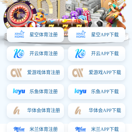
立即下载米兰体育·米兰官方网站APP