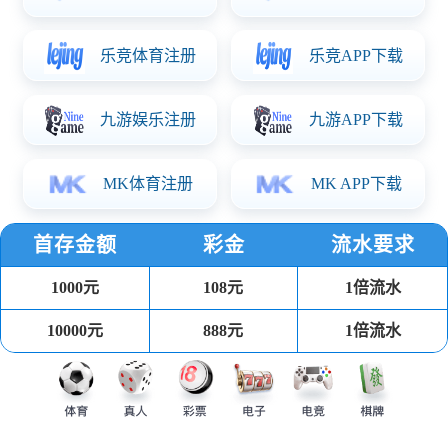
米兰体育·米兰官方网站公司简介
米兰体育·米兰官方网站
是一家面向全球市场的综合体育赛
事直播与数据服务平台，专注于为体育迷打造高品质的数字
化观赛体验。我们整合
高清赛事直播、数据分析、多终端同
步
等核心功能，为用户提供一站式的米兰体育·米兰官方网站
服务。
平台通过多项国际安全认证，系统架构稳定高效，全面适配
APP、PC 和移动网页端。在东南亚、中东、欧洲等区域建立
了本地化技术与客服团队，确保每位用户都能获得便捷、可
靠的服务体验。
截至目前，米兰体育·米兰官方网站 已拥有超
100 万+
注册用
户，服务网络覆盖十余国家与地区，日均访问量持续增长，
深受广大体育爱好者喜爱。