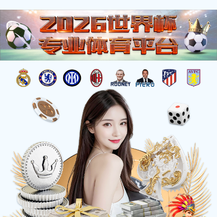
立即注册
米兰体育·米兰官方网
站
官网 · 权威体育数据
平台
米兰体育·米兰官方网站 OFFICIAL WEBSITE
自2022年创立以来，
米兰体育·米兰官方网站
致力于为
用户提供包括NBA、英超、欧洲杯、LPL在内的热门赛
事直播与数据服务，广受用户信赖。