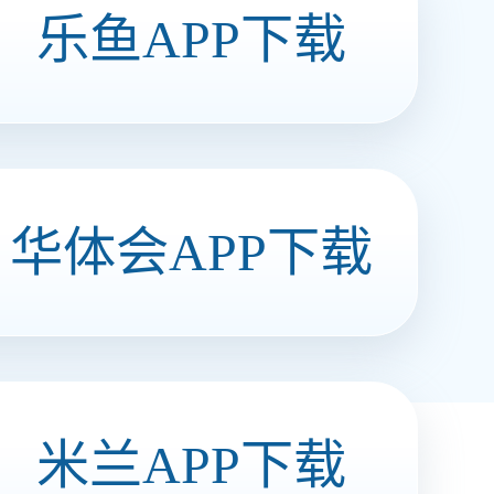
扭转局势。
下一篇：
意甲2025-26赛季远射进球占比：迪