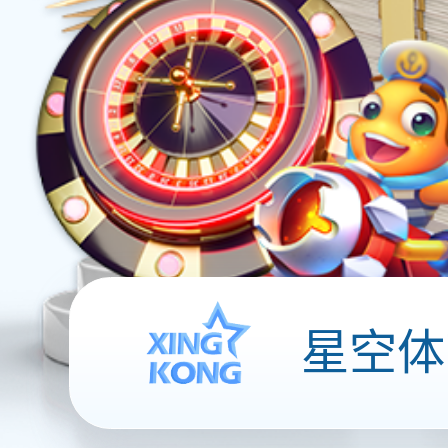
阿兰大腿后侧拉伤需休战四
周，预计7月中旬才能代表
青岛西海岸出战