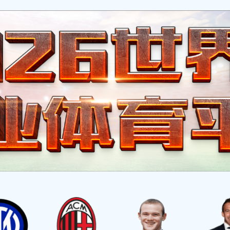
体育
下载App
公司简介
网站
官网 · 权
于为用户提供包括NBA、英
务，广受用户信赖。