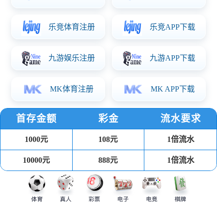
首页
/
体育焦点
/ 正文
2026-06-05 19:43
62 次阅读
国王队换帅后战绩飙升，迈克·布朗的竞争
体系能否复制
萨克拉门托国王队在本赛季中段做出换帅决定，由迈
克·布朗接掌教鞭后，球队战绩迅速回暖，从西部倒数
跃升至附加赛竞争圈，引发联盟内外广泛关注。这支
长期徘徊在季后赛门槛之外的球队，似乎在一夜之间
找到了胜利的钥匙。然而，外界更关心的是，迈克·布
朗打造的这套竞争体系，究竟是个案奇迹，还是可以